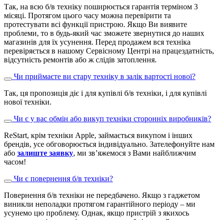
Так, на всю б/в техніку поширюється гарантія терміном 3
місяці. Протягом цього часу можна перевірити та
протестувати всі функції пристрою. Якщо Ви виявите
проблеми, то в будь-який час зможете звернутися до наших
магазинів для їх усунення. Перед продажем вся техніка
перевіряється в нашому Сервісному Центрі на працездатність,
відсутність ремонтів або ж слідів затоплення.
Чи приймаєте ви стару техніку в залік вартості нової?
Так, ця пропозиція діє і для купівлі б/в техніки, і для купівлі
нової техніки.
Чи є у вас обмін або викуп техніки сторонніх виробників?
ReStart, крім техніки Apple, займається викупом і інших
брендів, усе обговорюється індивідуально. Зателефонуйте нам
або
залиште заявку
, ми зв’яжемося з Вами найближчим
часом!
Чи є повернення б/в техніки?
Повернення б/в техніки не передбачено. Якщо з гаджетом
виникли неполадки протягом гарантійного періоду – ми
усунемо цю проблему. Однак, якщо пристрій з якихось