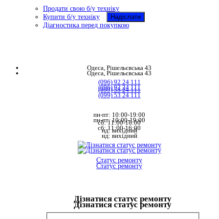
Продати свою б/у техніку
Купити б/у техніку
Діагностика перед покупкою
Одеса, Рішельєвська 43
Одеса, Рішельєвська 43
(096) 92 24 111
(096) 92 24 111
(099) 53 24 111
(099) 53 24 111
пн-пт: 10:00-19:00
пн-пт: 10:00-19:00
сб: 11:00-16:00
сб: 11:00-16:00
нд: вихідний
нд: вихідний
Статус ремонту
Статус ремонту
Дізнатися статус ремонту
Дізнатися статус ремонту