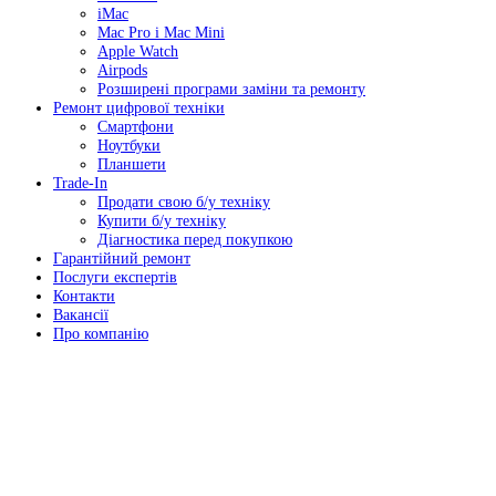
iMac
Mac Pro і Mac Mini
Apple Watch
Airpods
Розширені програми заміни та ремонту
Ремонт цифрової техніки
Смартфони
Ноутбуки
Планшети
Trade-In
Продати свою б/у техніку
Купити б/у техніку
Діагностика перед покупкою
Гарантійний ремонт
Послуги експертів
Контакти
Вакансії
Про компанію