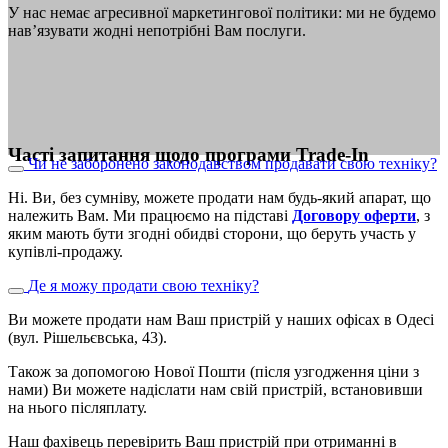
У нас немає агресивної маркетингової політики: ми не будемо
нав’язувати жодні непотрібні Вам послуги.
Часті запитання щодо програми Trade-In
Чи не заборонено законодавством продавати свою техніку?
Ні. Ви, без сумніву, можете продати нам будь-який апарат, що
належить Вам. Ми працюємо на підставі
Договору оферти
, з
яким мають бути згодні обидві сторони, що беруть участь у
купівлі-продажу.
Де я можу продати свою техніку?
Ви можете продати нам Ваш пристрій у наших офісах в Одесі
(вул. Рішельєвська, 43).
Також за допомогою Нової Пошти (після узгодження ціни з
нами) Ви можете надіслати нам свій пристрій, встановивши
на нього післяплату.
Наш фахівець перевірить Ваш пристрій при отриманні в