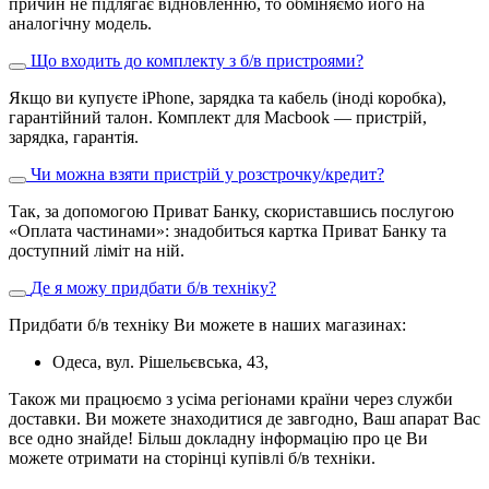
причин не підлягає відновленню, то обміняємо його на
аналогічну модель.
Що входить до комплекту з б/в пристроями?
Якщо ви купуєте iPhone, зарядка та кабель (іноді коробка),
гарантійний талон. Комплект для Macbook — пристрій,
зарядка, гарантія.
Чи можна взяти пристрій у розстрочку/кредит?
Так, за допомогою Приват Банку, скориставшись послугою
«Оплата частинами»: знадобиться картка Приват Банку та
доступний ліміт на ній.
Де я можу придбати б/в техніку?
Придбати б/в техніку Ви можете в наших магазинах:
Одеса, вул. Рішельєвська, 43,
Також ми працюємо з усіма регіонами країни через служби
доставки. Ви можете знаходитися де завгодно, Ваш апарат Вас
все одно знайде! Більш докладну інформацію про це Ви
можете отримати на сторінці купівлі б/в техніки.