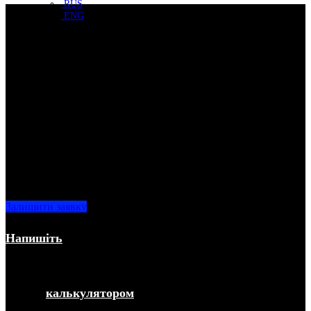
RUS
ENG
Ви хочете купити чи продати б/в
пристрій?
В Restart Ви можете купити та продати б/в техніку за
готівковий або безготівковий розрахунок.
Найчастіше ми працюємо з технікою Apple, але також
розглядаємо пропозиції, пов’язані з викупом техніки й
інших брендів.
Залишити заявку
Ви хочете продати або обміняти свій девайс?
Напишіть
нам або зателефонуйте, ми відповімо Вам
найближчим часом.
Ви хочете продати техніку Apple? Скористайтеся
нашим
калькулятором
, і вже за п’ять хвилин Ви
знатимете нашу ціну!