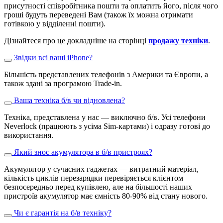
присутності співробітника пошти та оплатить його, після чого
гроші будуть переведені Вам (також їх можна отримати
готівкою у відділенні пошти).
Дізнайтеся про це докладніше на сторінці
продажу техніки
.
Звідки всі ваші iPhone?
Більшість представлених телефонів з Америки та Європи, а
також здані за програмою Trade-in.
Ваша техніка б/в чи відновлена?
Техніка, представлена у нас — виключно б/в. Усі телефони
Neverlock (працюють з усіма Sim-картами) і одразу готові до
використання.
Який знос акумулятора в б/в пристроях?
Акумулятор у сучасних гаджетах — витратний матеріал,
кількість циклів перезарядки перевіряється клієнтом
безпосередньо перед купівлею, але на більшості наших
пристроїв акумулятор має ємність 80-90% від стану нового.
Чи є гарантія на б/в техніку?