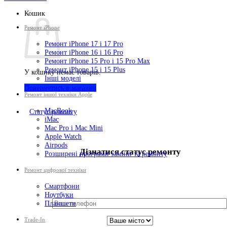
Кошик
Ремонт iPhone
Ремонт iPhone 17 і 17 Pro
Ремонт iPhone 16 і 16 Pro
Ремонт iPhone 15 Pro і 15 Pro Max
Ремонт iPhone 15 і 15 Plus
У кошику немає товарів.
Інші моделі
Повернутись в магазин
Ремонт іншої техніки Apple
MacBook
Cтатус ремонту
iMac
Mac Pro і Mac Mini
Apple Watch
Airpods
Дізнатися статус ремонту
Розширені програми заміни та ремонту
Ремонт цифрової техніки
Смартфони
Ноутбуки
Планшети
Trade-In