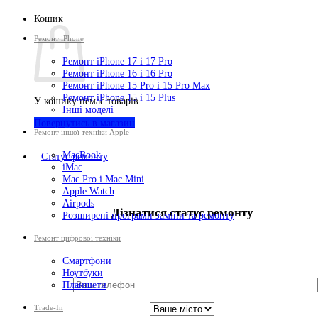
Кошик
Ремонт iPhone
Ремонт iPhone 17 і 17 Pro
Ремонт iPhone 16 і 16 Pro
Ремонт iPhone 15 Pro і 15 Pro Max
Ремонт iPhone 15 і 15 Plus
У кошику немає товарів.
Інші моделі
Повернутись в магазин
Ремонт іншої техніки Apple
MacBook
Cтатус ремонту
iMac
Mac Pro і Mac Mini
Apple Watch
Airpods
Дізнатися статус ремонту
Розширені програми заміни та ремонту
Ремонт цифрової техніки
Смартфони
Ноутбуки
Планшети
Trade-In