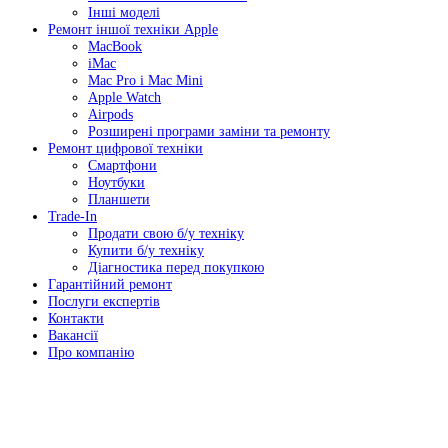
Інші моделі
Ремонт іншої техніки Apple
MacBook
iMac
Mac Pro і Mac Mini
Apple Watch
Airpods
Розширені програми заміни та ремонту
Ремонт цифрової техніки
Смартфони
Ноутбуки
Планшети
Trade-In
Продати свою б/у техніку
Купити б/у техніку
Діагностика перед покупкою
Гарантійний ремонт
Послуги експертів
Контакти
Вакансії
Про компанію