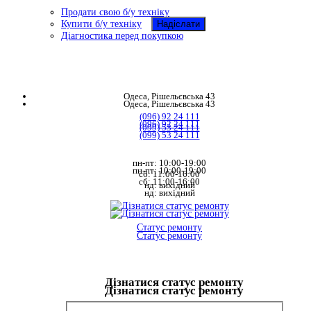
Продати свою б/у техніку
Купити б/у техніку
Діагностика перед покупкою
Одеса, Рішельєвська 43
Одеса, Рішельєвська 43
(096) 92 24 111
(096) 92 24 111
(099) 53 24 111
(099) 53 24 111
пн-пт: 10:00-19:00
пн-пт: 10:00-19:00
сб: 11:00-16:00
сб: 11:00-16:00
нд: вихідний
нд: вихідний
Статус ремонту
Статус ремонту
Дізнатися статус ремонту
Дізнатися статус ремонту